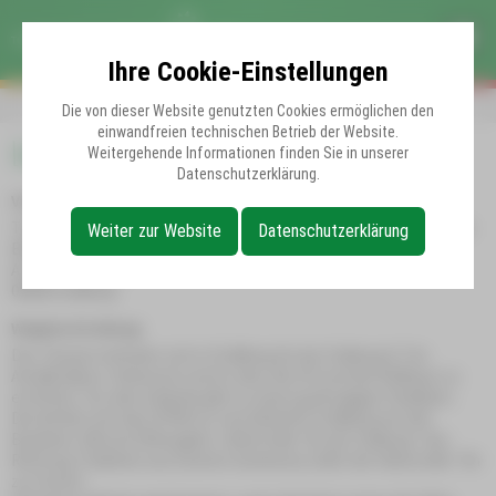
Ihre Cookie-Einstellungen
Die von dieser Website genutzten Cookies ermöglichen den
einwandfreien technischen Betrieb der Website.
Lage & Anfahrt
Weitergehende Informationen finden Sie in unserer
Datenschutzerklärung.
Vollständige Adresse
Theater Burattino - Theaterpädagogisches Zentrum im Kulturellen
Weiter zur Website
Datenschutzerklärung
Bildungsbetrieb Erzgebirgskreis
An der Stalburg 6-7
09366 Stollberg
Wegbeschreibung
Das Theater befindet sich in Stollberg An der Stalburg 6-7 im
Areal|Stalburc Hoheneck und ist über die A72 und die B180 gut zu
erreichen. Vor dem Gelände gibt es einen großzügigen Parkplatz.
Die Anfahrt mit dem ÖPNV ist vom Bahnhof Stollberg mit den
Buslinien 190 und 184 möglich. Haltestelle "An der Stalburg". Aus
Richtung Thalheim und Zwönitz kommend, heißt die Haltestelle "Gh
zur Sonne".