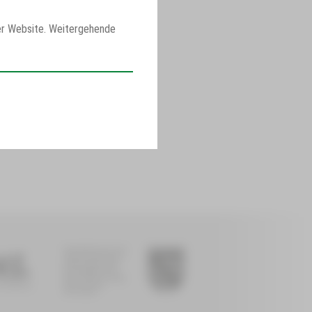
er Website. Weitergehende
Diese Maßnahme wird
mitfinanziert durch
Steuermittel auf der
Grundlage des vom
Sächsischen Landtag
beschlossenen
Haushaltes.