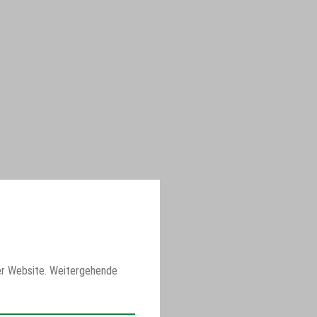
er Website. Weitergehende