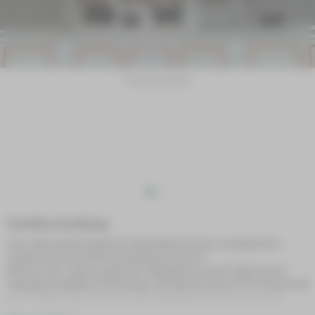
Theater Burattino
Stückbeschreibung
Zum Jahresende begeistert Klara Weiß mit ihrer musikalischen
Leidenschaft bei einem besinnlichen Konzert.
Bereits seit 5 Jahren spielt die Thalheimerin an der Orgel und ist
vielseitig musikalisch Unterwegs. Bei diesem Konzert im Theatersaal
des Theaters Burattino wird das Orgelspiel auf eine Leinwand
übertragen, um ein sowohl akustisches als auch visuelles Erlebnis zu