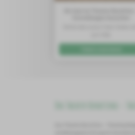
Als Gast im Theater Burattino
Vorstellungen besuchen
Einfach über unsere Ticket-Hotline o
per E-Mail.
Tickets reservieren
Das Theater Burattino – Th
Das Theater Burattino - Theaterpädag
als Bildungseinrichtung für künstleri