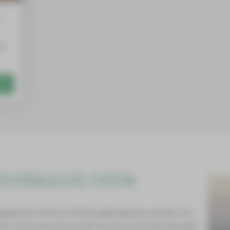
 –
der
eaterpädagogisches Zentrum
ogisches Zentrum (TPZ) Erzgebirgskreis versteht sich
sche, kreative sowie soziale Prozesse und Entwicklungen.