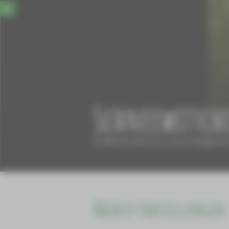
Schneewittch
Ein Märchen über eine schöne Königstochte
Nächste Vorstellungen