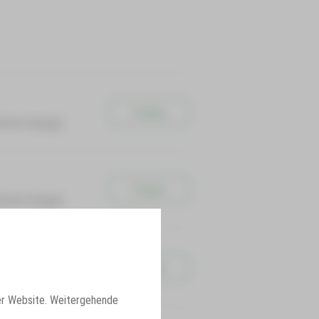
Tickets
lichen Spiegel.
Tickets
lichen Spiegel.
Tickets
 und Köpfchen zum
er Website. Weitergehende